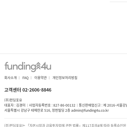
회사소개
|
FAQ
|
이용약관
|
개인정보처리방침
고객센터 02-2606-8846
(주)펀딩포유
대표자 : 김경미
|
사업자등록번호 : 827-86-00132
|
통신판매업신고 : 제 2016-서울강남
서울특별시 강남구 테헤란로 516, 정헌빌딩 2층
admin@funding4u.co.kr
(주)펀딩포유는 「자본시장과 금융투자업에 관한 법률」제117조의4에 따라 등록승인