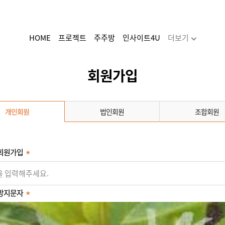
HOME
프로젝트
주주방
인사이트4U
더보기
주식거래
투자하기
청약·소득공제 안내
회원가입
개인회원
법인회원
조합회원
회원가입
방지문자